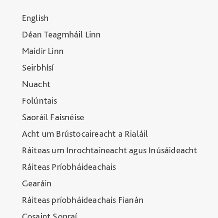
English
Déan Teagmháil Linn
Maidir Linn
Seirbhísí
Nuacht
Folúntais
Saoráil Faisnéise
Acht um Brústocaireacht a Rialáil
Ráiteas um Inrochtaineacht agus Inúsáideacht
Ráiteas Príobháideachais
Gearáin
Ráiteas príobháideachais Fianán
Cosaint Sonraí