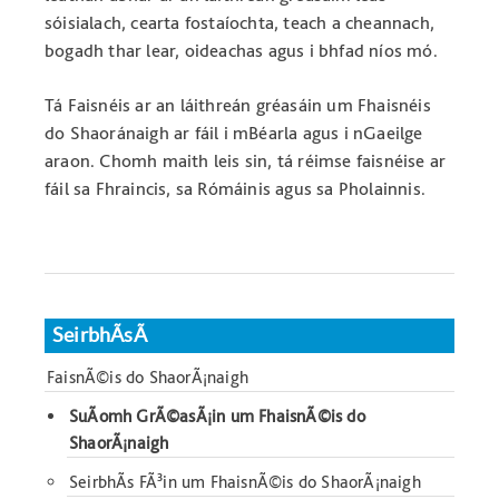
sóisialach, cearta fostaíochta, teach a cheannach,
bogadh thar lear, oideachas agus i bhfad níos mó.
Tá Faisnéis ar an láithreán gréasáin um Fhaisnéis
do Shaoránaigh ar fáil i mBéarla agus i nGaeilge
araon. Chomh maith leis sin, tá réimse faisnéise ar
fáil sa Fhraincis, sa Rómáinis agus sa Pholainnis.
SeirbhÃ­sÃ­
FaisnÃ©is do ShaorÃ¡naigh
SuÃ­omh GrÃ©asÃ¡in um FhaisnÃ©is do
ShaorÃ¡naigh
SeirbhÃ­s FÃ³in um FhaisnÃ©is do ShaorÃ¡naigh