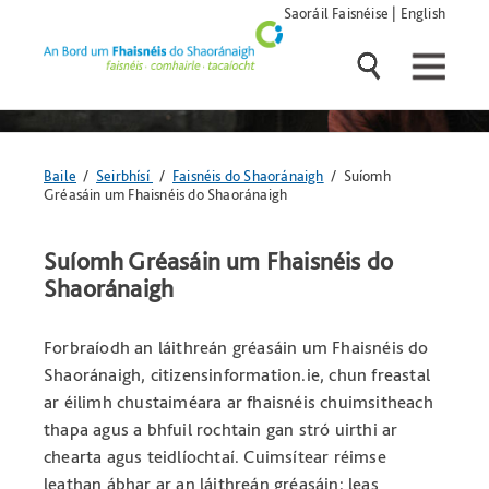
Skip
Saoráil Faisnéise
|
English
navigation
and
go
to
main
content
Anseo
Baile
/
Seirbhísí
/
Faisnéis do Shaoránaigh
/ Suíomh
atá
Gréasáin um Fhaisnéis do Shaoránaigh
tú:
Suíomh Gréasáin um Fhaisnéis do
Shaoránaigh
Forbraíodh an láithreán gréasáin um Fhaisnéis do
Shaoránaigh, citizensinformation.ie, chun freastal
ar éilimh chustaiméara ar fhaisnéis chuimsitheach
thapa agus a bhfuil rochtain gan stró uirthi ar
chearta agus teidlíochtaí. Cuimsítear réimse
leathan ábhar ar an láithreán gréasáin: leas