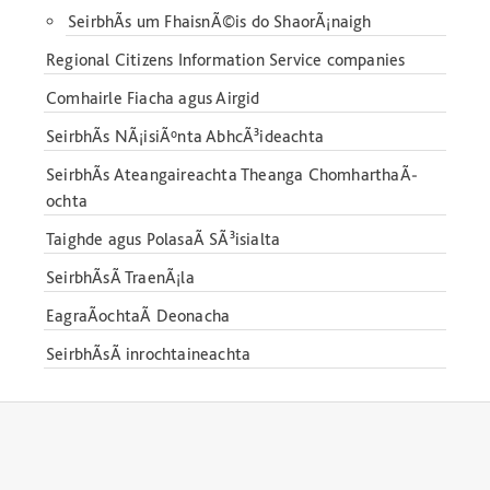
SeirbhÃ­s um FhaisnÃ©is do ShaorÃ¡naigh
Regional Citizens Information Service companies
Comhairle Fiacha agus Airgid
SeirbhÃ­s NÃ¡isiÃºnta AbhcÃ³ideachta
SeirbhÃ­s Ateangaireachta Theanga ChomharthaÃ­
ochta
Taighde agus PolasaÃ­ SÃ³isialta
SeirbhÃ­sÃ­ TraenÃ¡la
EagraÃ­ochtaÃ­ Deonacha
SeirbhÃ­sÃ­ inrochtaineachta